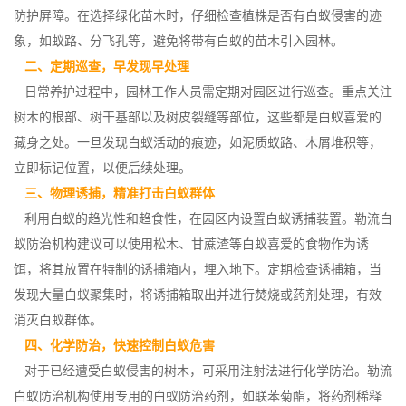
防护屏障。在选择绿化苗木时，仔细检查植株是否有白蚁侵害的迹
象，如蚁路、分飞孔等，避免将带有白蚁的苗木引入园林。
二、定期巡查，早发现早处理
日常养护过程中，园林工作人员需定期对园区进行巡查。重点关注
树木的
根部、树干
基部以及树皮裂缝等部位，这些都是白蚁喜爱的
藏身之处。一旦发现白蚁活动的痕迹，如泥质蚁路、木屑堆积等，
立即标记位置，以便后续处理。
三、物理诱捕，精准打击白蚁群体
利用白蚁的趋光性和趋食性，在园区内设置白蚁诱捕装置。勒流白
蚁防治机构建议可以使用松木、甘蔗渣等白蚁喜爱的食物作为诱
饵，将其放置在特制的诱捕箱内，埋入地下。定期检查诱捕箱，当
发现
大量白蚁
聚集时，将诱捕箱取出并进行焚烧或药剂处理，有效
消灭白蚁群体。
四、化学防治，快速控制白蚁危害
对于已经遭受白蚁侵害的树木，可采用注射法进行化学防治。勒流
白蚁防治机构使用专用的白蚁防治药剂，如
联苯菊酯
，将药剂稀释