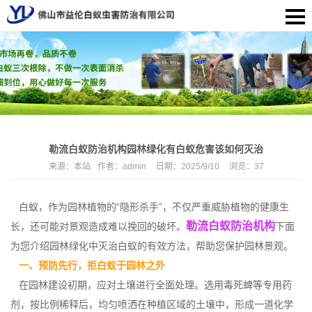
勒流白蚁防治机构园林绿化有白蚁危害该如何灭治
来源：
本站
作者：
admin
日期：
2025/9/10
浏览：
37
白蚁，作为园林植物的“隐形杀手”，不仅严重威胁植物的健康生
勒流白蚁防治机构
长，还可能对景观造成难以挽回的破坏。
下面
为您介绍园林绿化中灭治白蚁的有效方法，帮助您保护园林景观。
一、预防先行，拒白蚁于园林之外
在园林建设初期，应对土壤进行全面处理。选用毒死蜱等专用药
剂，按比例稀释后，均匀喷洒在种植区域的土壤中，形成一道化学